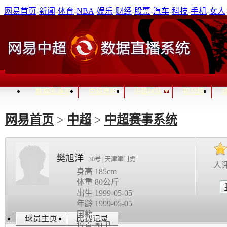
网易首页
-
新闻
-
体育
-
NBA
-
娱乐
-
财经
-
股票
-
汽车
-
科技
-
手机
-
女人
免费邮箱
-
通行证登录
进入关怀模式
中超球队
数据库首页
中超赛程
积分榜
网易首页
>
中超
>
中超赛事系统
樊旭洋
30号 | 天津津门虎
人
身高 185cm
体重 80公斤
出生 1999-05-05
年龄 1999-05-05
国籍
球员主页
比赛记录
位置 前卫