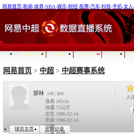
网易首页
-
新闻
-
体育
-
NBA
-
娱乐
-
财经
-
股票
-
汽车
-
科技
-
手机
-
女人
免费邮箱
-
通行证登录
进入关怀模式
中超球队
数据库首页
中超赛程
积分榜
网易首页
>
中超
>
中超赛事系统
郜林
29号 | 深圳
人
身高 185cm
体重 75公斤
出生 1986-02-14
年龄 1986-02-14
国籍
球员主页
比赛记录
位置 前锋