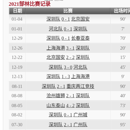
2021
郜林比赛记录
日期
比赛
出场时
01-04
深圳队
0 - 1
北京国安
90'
01-01
河北队
0 - 1
深圳队
7'
12-29
深圳队
0 - 1
长春亚泰
70'
12-26
上海海港
3 - 1
深圳队
20'
12-22
北京国安
2 - 2
深圳队
15'
12-19
深圳队
3 - 0
河北队
45'
12-13
深圳队
1 - 3
上海海港
9'
08-11
深圳队
2 - 1
重庆两江竞技
90'
08-08
沧州雄狮
2 - 1
深圳队
40'
08-05
山东泰山
4 - 2
深圳队
73'
08-02
深圳队
0 - 1
广州城
90'
07-30
深圳队
2 - 1
广州队
95'