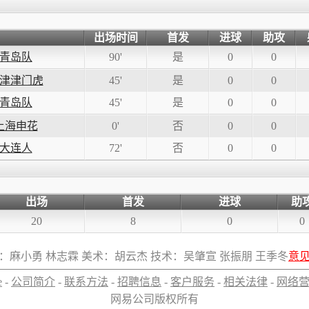
出场时间
首发
进球
助攻
青岛队
90'
是
0
0
津津门虎
45'
是
0
0
青岛队
45'
是
0
0
上海申花
0'
否
0
0
大连人
72'
否
0
0
出场
首发
进球
助
20
8
0
0
：麻小勇 林志霖 美术：胡云杰 技术：吴肇宣 张振朋 王季冬
意
e
-
公司简介
-
联系方法
-
招聘信息
-
客户服务
-
相关法律
-
网络
网易公司版权所有