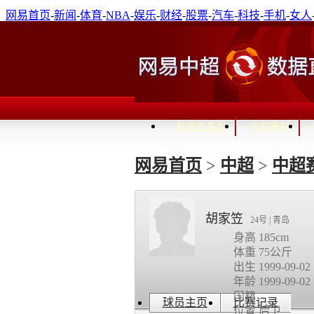
网易首页
-
新闻
-
体育
-
NBA
-
娱乐
-
财经
-
股票
-
汽车
-
科技
-
手机
-
女人
免费邮箱
-
通行证登录
进入关怀模式
数据库首页
中超赛程
网易首页
>
中超
>
中超
胡家笠
24号 | 青岛
身高 185cm
体重 75公斤
出生 1999-09-02
年龄 1999-09-02
国籍
球员主页
比赛记录
位置 后卫