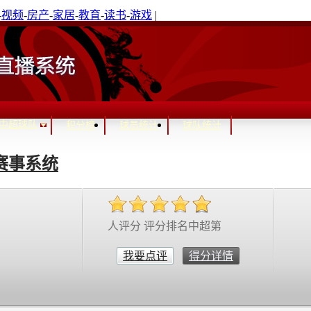
-
视频
-
房产
-
家居
-
教育
-
读书
-
游戏
|
中超球队
积分榜
球员统计
球队统计
赛事系统
人评分 评分排名中超第
我要点评
得分详情