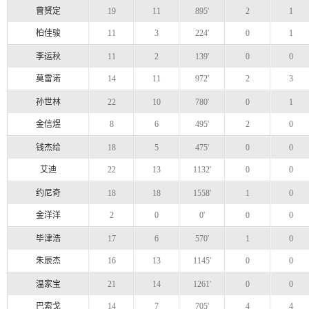
曹赟定
19
11
895'
2
1
柏佳骏
11
3
224'
0
1
李运秋
11
2
139'
0
0
莫雷诺
14
11
972'
2
3
孙世林
22
10
780'
0
1
金信煜
8
6
495'
2
0
钱杰给
18
5
475'
0
0
艾迪
22
13
1132'
0
0
约尼奇
18
18
1558'
1
0
金洋洋
2
0
0'
0
0
毕津浩
17
6
570'
1
0
朱辰杰
16
13
1145'
0
0
温家宝
21
14
1261'
0
0
巴索戈
14
7
705'
4
4