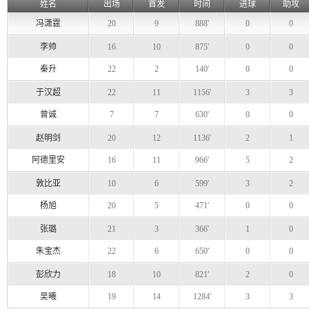
姓名
出场
首发
时间
进球
助攻
冯潇霆
20
9
888'
0
0
李帅
16
10
875'
0
0
秦升
22
2
140'
0
0
于汉超
22
11
1156'
3
3
曾诚
7
7
630'
0
0
赵明剑
20
12
1136'
2
1
阿德里安
16
11
966'
5
2
敦比亚
10
6
599'
3
2
杨旭
20
5
471'
0
0
张璐
21
3
366'
1
0
朱宝杰
22
6
650'
0
0
彭欣力
18
10
821'
2
0
吴曦
19
14
1284'
3
3