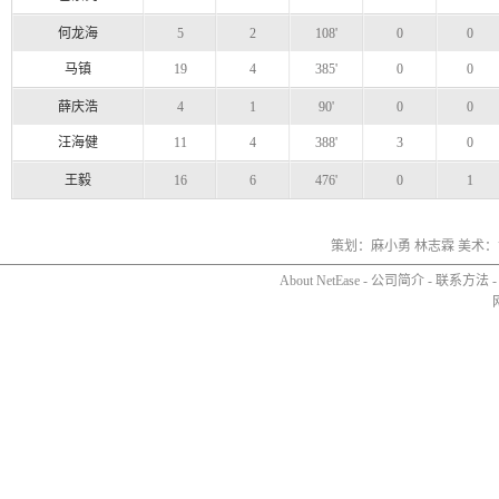
何龙海
5
2
108'
0
0
马镇
19
4
385'
0
0
薛庆浩
4
1
90'
0
0
汪海健
11
4
388'
3
0
王毅
16
6
476'
0
1
策划：麻小勇 林志霖 美术：
About NetEase
-
公司简介
-
联系方法