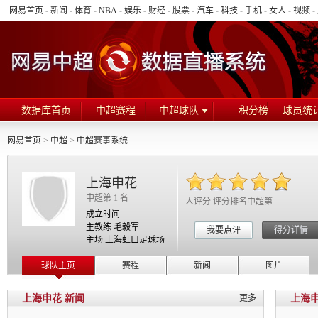
网易首页
-
新闻
-
体育
-
NBA
-
娱乐
-
财经
-
股票
-
汽车
-
科技
-
手机
-
女人
-
视频
-
数据库首页
中超赛程
中超球队
积分榜
球员统
网易首页
>
中超
>
中超赛事系统
上海申花
中超第 1 名
人评分 评分排名中超第
成立时间
主教练 毛毅军
我要点评
得分详情
主场 上海虹口足球场
球队主页
赛程
新闻
图片
上海申花 新闻
更多
上海申