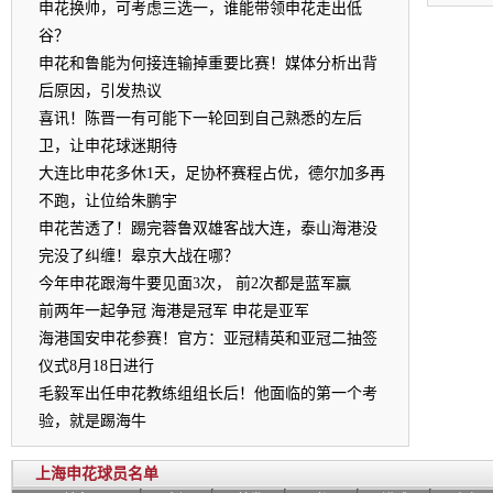
申花换帅，可考虑三选一，谁能带领申花走出低
谷？
申花和鲁能为何接连输掉重要比赛！媒体分析出背
后原因，引发热议
喜讯！陈晋一有可能下一轮回到自己熟悉的左后
卫，让申花球迷期待
大连比申花多休1天，足协杯赛程占优，德尔加多再
不跑，让位给朱鹏宇
申花苦透了！踢完蓉鲁双雄客战大连，泰山海港没
完没了纠缠！皋京大战在哪？
今年申花跟海牛要见面3次， 前2次都是蓝军赢
前两年一起争冠 海港是冠军 申花是亚军
海港国安申花参赛！官方：亚冠精英和亚冠二抽签
仪式8月18日进行
毛毅军出任申花教练组组长后！他面临的第一个考
验，就是踢海牛
上海申花球员名单