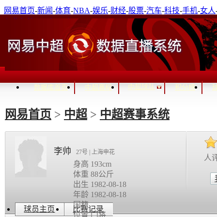
网易首页
-
新闻
-
体育
-
NBA
-
娱乐
-
财经
-
股票
-
汽车
-
科技
-
手机
-
女人
免费邮箱
-
通行证登录
进入关怀模式
中超球队
数据库首页
中超赛程
积分榜
网易首页
>
中超
>
中超赛事系统
李帅
27号 | 上海申花
人
身高 193cm
体重 88公斤
出生 1982-08-18
年龄 1982-08-18
国籍
球员主页
比赛记录
位置 门将