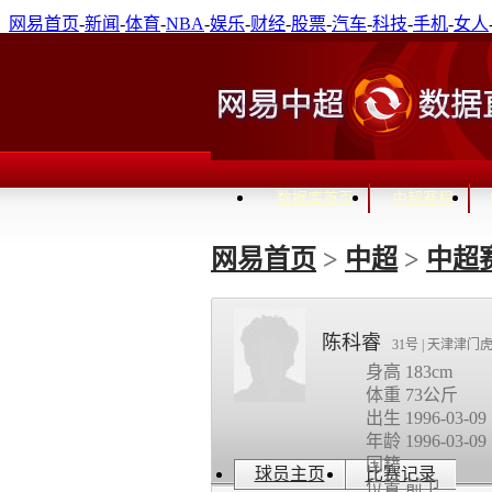
网易首页
-
新闻
-
体育
-
NBA
-
娱乐
-
财经
-
股票
-
汽车
-
科技
-
手机
-
女人
免费邮箱
-
通行证登录
进入关怀模式
数据库首页
中超赛程
网易首页
>
中超
>
中超
陈科睿
31号 | 天津津门
身高 183cm
体重 73公斤
出生 1996-03-09
年龄 1996-03-09
国籍
球员主页
比赛记录
位置 前卫