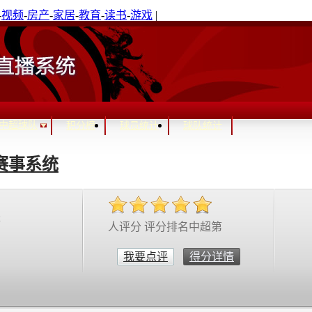
-
视频
-
房产
-
家居
-
教育
-
读书
-
游戏
|
中超球队
积分榜
球员统计
球队统计
赛事系统
虎
人评分 评分排名中超第
我要点评
得分详情