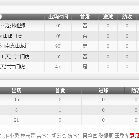
赛
出场时间
首发
进球
助攻
 0
沧州雄狮
0'
否
0
0
天津津门虎
0'
否
0
0
河南嵩山龙门
90'
是
0
0
 1
天津津门虎
5'
否
0
0
天津津门虎
45'
是
0
0
出场
首发
进球
助
15
6
0
0
8
1
0
0
21
9
0
0
：麻小勇 林志霖 美术：胡云杰 技术：吴肇宣 张振朋 王季冬
意