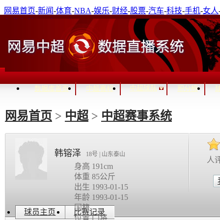
网易首页
-
新闻
-
体育
-
NBA
-
娱乐
-
财经
-
股票
-
汽车
-
科技
-
手机
-
女人
免费邮箱
-
通行证登录
进入关怀模式
中超球队
数据库首页
中超赛程
积分榜
网易首页
>
中超
>
中超赛事系统
韩镕泽
18号 | 山东泰山
人
身高 191cm
体重 85公斤
出生 1993-01-15
年龄 1993-01-15
国籍
球员主页
比赛记录
位置 门将