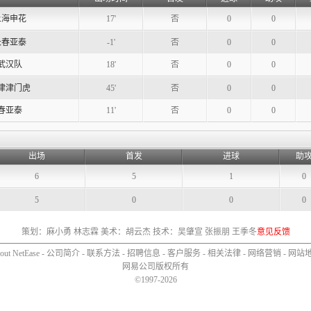
上海申花
17'
否
0
0
长春亚泰
-1'
否
0
0
武汉队
18'
否
0
0
津津门虎
45'
否
0
0
春亚泰
11'
否
0
0
出场
首发
进球
助
6
5
1
0
5
0
0
0
策划：麻小勇 林志霖 美术：胡云杰 技术：吴肇宣 张振朋 王季冬
意见反馈
out NetEase
-
公司简介
-
联系方法
-
招聘信息
-
客户服务
-
相关法律
-
网络营销
-
网站
网易公司版权所有
©1997-2026