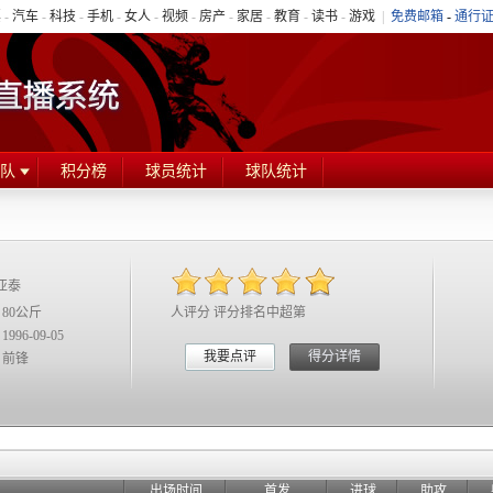
票
-
汽车
-
科技
-
手机
-
女人
-
视频
-
房产
-
家居
-
教育
-
读书
-
游戏
|
免费邮箱
-
通行
队
积分榜
球员统计
球队统计
春亚泰
 80公斤
人评分 评分排名中超第
1996-09-05
我要点评
得分详情
 前锋
出场时间
首发
进球
助攻