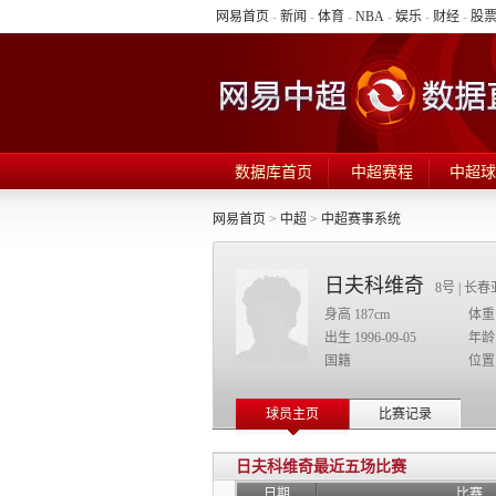
网易首页
-
新闻
-
体育
-
NBA
-
娱乐
-
财经
-
股
数据库首页
中超赛程
中超球
网易首页
>
中超
>
中超赛事系统
日夫科维奇
8号 | 长
身高 187cm
体重
出生 1996-09-05
年龄 
国籍
位置
球员主页
比赛记录
日夫科维奇最近五场比赛
日期
比赛